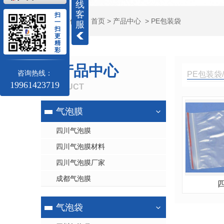
线
客
扫
当前位置：
首页
>
产品中心
>
PE包装袋
一
服
扫
更
精
彩
产品中心
咨询热线：
PE包装袋/
19961423719
PRODUCT
气泡膜
四川气泡膜
四川气泡膜材料
四川气泡膜厂家
成都气泡膜
气泡袋