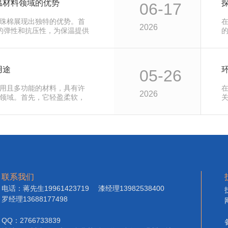
温材料领域的优势
06-17
珠棉展现出独特的优势。首
2026
.的弹性和抗压性，为保温提供
用途
05-26
用且多功能的材料，具有许
2026
领域。首先，它轻盈柔软，
棉
联系我们
电话：蒋先生19961423719 漆经理13982538400
罗经理13688177498
QQ：2766733839