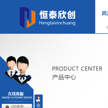
四
在
QQ咨询