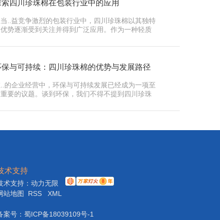
探索四川珍珠棉在包装行业中的应用
在当..益竞争激烈的包装行业中，四川珍珠棉以其独特
的优势逐渐受到关注并得到广泛应用。作为一种轻质
且柔软的…
环保与可持续：四川珍珠棉的优势与发展路径
在..的企业经营中，环保与可持续发展已经成为一项至
关重要的议题。谈到环保，我们不得不提到四川珍珠
这一.…
技术支持
技术支持：
动力无限
网站地图
RSS
XML
备案号：
蜀ICP备18039109号-1