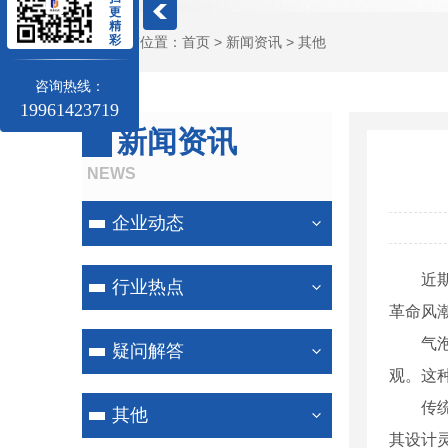
更
精
彩
当前位置：
首页
>
新闻资讯
>
其他
咨询热线：
19961423719
新闻资讯
NEWS
企业动态
近
行业热点
革命风
气
疑问解答
观。这
传
其他
其设计