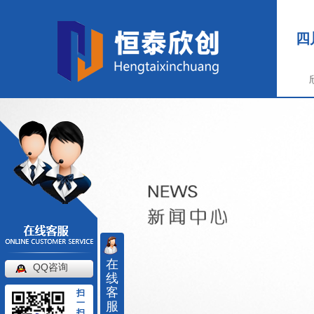
四
在
QQ咨询
线
客
扫
一
服
扫