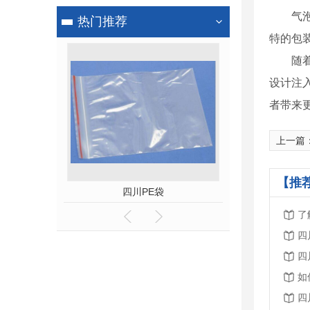
气
热门推荐
特的包
随
设计注
者带来
上一篇
【推
四川PE袋
四川气泡袋
了
四
四
如
四